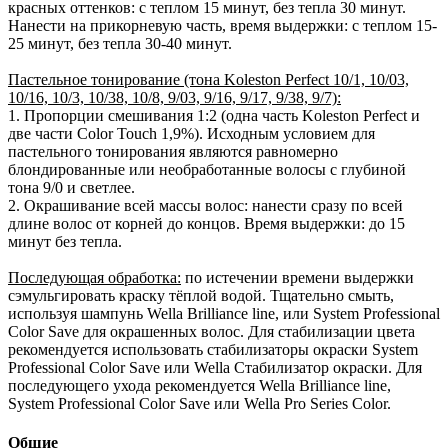
красных оттенков: с теплом 15 минут, без тепла 30 минут.
Нанести на прикорневую часть, время выдержки: с теплом 15-
25 минут, без тепла 30-40 минут.
Пастельное тонирование (тона Koleston Perfect 10/1, 10/03,
10/16, 10/3, 10/38, 10/8, 9/03, 9/16, 9/17, 9/38, 9/7):
1. Пропорции смешивания 1:2 (одна часть Koleston Perfect и
две части Color Touch 1,9%). Исходным условием для
пастельного тонирования являются равномерно
блондированные или необработанные волосы с глубиной
тона 9/0 и светлее.
2. Окрашивание всей массы волос: нанести сразу по всей
длине волос от корней до концов. Время выдержки: до 15
минут без тепла.
Последующая обработка:
по истечении времени выдержки
сэмульгировать краску тёплой водой. Тщательно смыть,
используя шампунь Wella Brilliance line, или System Professional
Color Save для окрашенных волос. Для стабилизации цвета
рекомендуется использовать стабилизаторы окраски System
Professional Color Save или Wella Стабилизатор окраски. Для
последующего ухода рекомендуется Wella Brilliance line,
System Professional Color Save или Wella Pro Series Color.
Общие