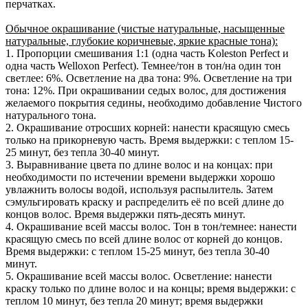
перчатках.
Обычное окрашивание (чистые натуральные, насыщенные
натуральные, глубокие коричневые, яркие красные тона):
1. Пропорции смешивания 1:1 (одна часть Koleston Perfect и
одна часть Welloxon Perfect). Темнее/тон в тон/на один тон
светлее: 6%. Осветление на два тона: 9%. Осветление на три
тона: 12%. При окрашивании седых волос, для достижения
желаемого покрытия седины, необходимо добавление Чистого
натурального тона.
2. Окрашивание отросших корней: нанести красящую смесь
только на прикорневую часть. Время выдержки: с теплом 15-
25 минут, без тепла 30-40 минут.
3. Выравнивание цвета по длине волос и на концах: при
необходимости по истечении времени выдержки хорошо
увлажнить волосы водой, используя распылитель. Затем
сэмульгировать краску и распределить её по всей длине до
концов волос. Время выдержки пять-десять минут.
4. Окрашивание всей массы волос. Тон в тон/темнее: нанести
красящую смесь по всей длине волос от корней до концов.
Время выдержки: с теплом 15-25 минут, без тепла 30-40
минут.
5. Окрашивание всей массы волос. Осветление: нанести
краску только по длине волос и на концы; время выдержки: с
теплом 10 минут, без тепла 20 минут; время выдержки