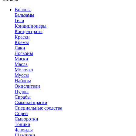
Волосы
Бальзамы
Гели
Кондиционеры
Концентраты
Краски
Кремы
Лаки
Лосьоны
Маски
Масла
Молочко
Муссы
Наборы
Окислители
Пудры
Скрабы
Смывки краски
Специальные средства
Спреи
Сыворотки
Тоники
Флюиды
Шампуни