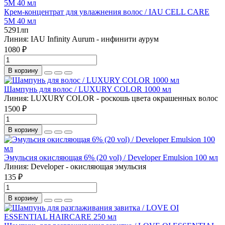
Крем-концентрат для увлажнения волос / IAU CELL CARE
5М 40 мл
5291лп
Линия:
IAU Infinity Aurum - инфинити аурум
1080 ₽
В корзину
Шампунь для волос / LUXURY COLOR 1000 мл
Линия:
LUXURY COLOR - роскошь цвета окрашенных волос
1500 ₽
В корзину
Эмульсия окисляющая 6% (20 vol) / Developer Emulsion 100 мл
Линия:
Developer - окисляющая эмульсия
135 ₽
В корзину