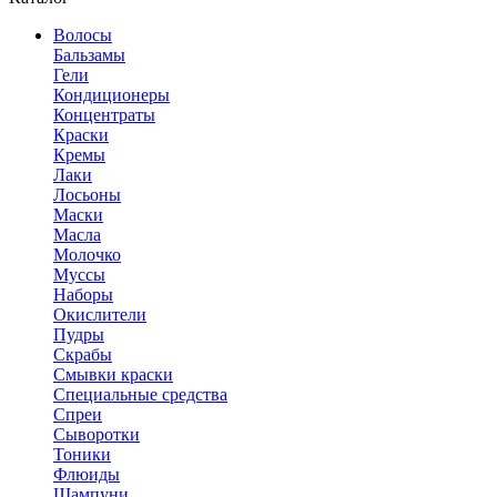
Волосы
Бальзамы
Гели
Кондиционеры
Концентраты
Краски
Кремы
Лаки
Лосьоны
Маски
Масла
Молочко
Муссы
Наборы
Окислители
Пудры
Скрабы
Смывки краски
Специальные средства
Спреи
Сыворотки
Тоники
Флюиды
Шампуни