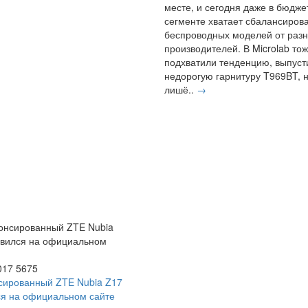
месте, и сегодня даже в бюдж
сегменте хватает сбалансиров
беспроводных моделей от раз
производителей. В Microlab то
подхватили тенденцию, выпуст
недорогую гарнитуру T969BT, 
лишё..
→
017
5675
сированный ZTE Nubia Z17
я на официальном сайте