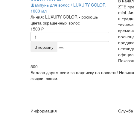
В начал
Шампунь для волос / LUXURY COLOR
ZTE пре
1000 мл
mini. А
Линия:
LUXURY COLOR - роскошь
и сред
цвета окрашенных волос
техниче
1500 ₽
времени
полноце
преддве
В корзину
неожида
официа
Показано
500
Баллов дарим всем за подписку на новости! Новинк
скидки, акции.
Информация
Служба