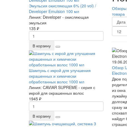
Эмульсия окисляющая 6% (20 vol) /
Обзоры
Developer Emulsion 100 мл
товара
Линия:
Developer - окисляющая
эмульсия
135 ₽
В корзину
19.06.2
Обзор U
Шампунь с икрой для улучшения
Electron
окрашенных и химически
Двое по
обработанных волос 1000 мл
родител
Линия:
CAVIAR SUPREME - серия с
из окна
икрой для окрашенных волос
лужайку
1945 ₽
долгожд
сразу з
спохват
В корзину
найдут 
страшно