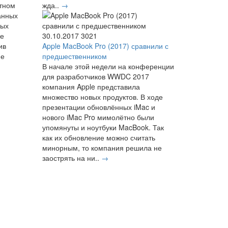
етном
жда..
→
анных
ных
же
30.10.2017
3021
ив
Apple MacBook Pro (2017) сравнили с
не
предшественником
В начале этой недели на конференции
для разработчиков WWDC 2017
компания Apple представила
множество новых продуктов. В ходе
презентации обновлённых iMac и
нового iMac Pro мимолётно были
упомянуты и ноутбуки MacBook. Так
как их обновление можно считать
минорным, то компания решила не
заострять на ни..
→