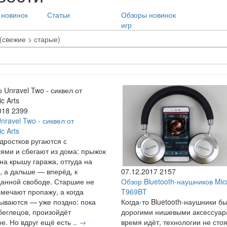
 новинок
Статьи
Обзоры новинок
игр
018
2399
nravel Two - сиквел от
ic Arts
дростков ругаются с
ями и сбегают из дома: прыжок
 на крышу гаража, оттуда на
, а дальше — вперёд, к
07.12.2017
2157
анной свободе. Старшие не
Обзор Bluetooth-наушников Mic
амечают пропажу, а когда
T969BT
ываются — уже поздно: пока
Когда-то Bluetooth-наушники б
беглецов, произойдёт
дорогими нишевыми аксессуар
е. Но вдруг ещё есть ..
→
время идёт, технологии не стоя