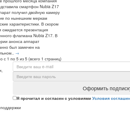
е прошлого месяца компания
дставила смартфон Nubia Z17
ппарат получил двойную камеру
ние по нынешним меркам
ские характеристики. В скором
 ожидается презентация
нного флагмана Nubia Z17. В
рии анонса аппарат
нно был замечен на
льном..
→
 с 1 по 5 из 5 (всего 1 страниц)
и,
Оформить подписк
Я прочитал и согласен с условиями
Условия соглаше
 поддержки