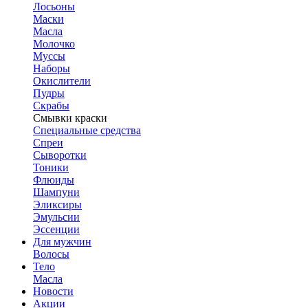
Лосьоны
Маски
Масла
Молочко
Муссы
Наборы
Окислители
Пудры
Скрабы
Смывки краски
Специальные средства
Спреи
Сыворотки
Тоники
Флюиды
Шампуни
Эликсиры
Эмульсии
Эссенции
Для мужчин
Волосы
Тело
Масла
Новости
Акции