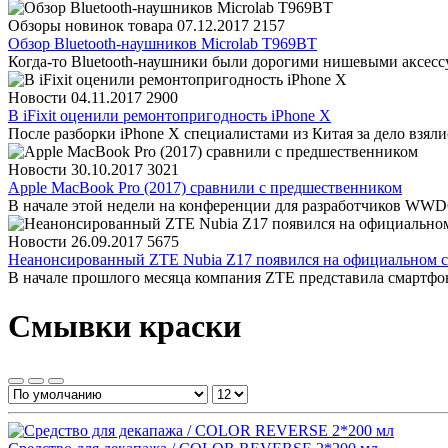
Обзоры новинок товара
07.12.2017
2157
Обзор Bluetooth-наушников Microlab T969BT
Когда-то Bluetooth-наушники были дорогими нишевыми аксессуа
Новости
04.11.2017
2900
В iFixit оценили ремонтопригодность iPhone X
После разборки iPhone X специалистами из Китая за дело взяли
Новости
30.10.2017
3021
Apple MacBook Pro (2017) сравнили с предшественником
В начале этой недели на конференции для разработчиков WWDC
Новости
26.09.2017
5675
Неанонсированный ZTE Nubia Z17 появился на официальном с
В начале прошлого месяца компания ZTE представила смартфо
Смывки краски