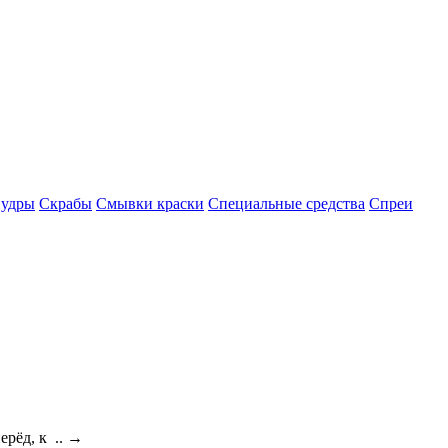
удры
Скрабы
Смывки краски
Специальные средства
Спреи
ерёд, к ..
→