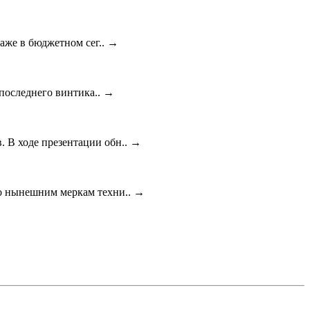
даже в бюджетном сег..
→
 последнего винтика..
→
 В ходе презентации обн..
→
по нынешним меркам техни..
→