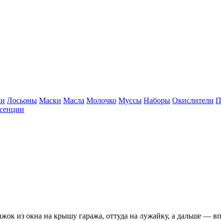
ки
Лосьоны
Маски
Масла
Молочко
Муссы
Наборы
Окислители
П
сенции
жок из окна на крышу гаража, оттуда на лужайку, а дальше — вп