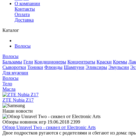
О компании
Контакты
Оплата
Доставка
Каталог
Волосы
Волосы
Бальзамы
Гели
Кондиционеры
Концентраты
Краски
Кремы
Ла
Сыворотки
Тоники
Флюиды
Шампуни
Эликсиры
Эмульсии
Эс
Для мужчин
Волосы
Тело
Масла
ZTE Nubia Z17
Наши новости
Обзоры новинок игр
19.06.2018
2399
Обзор Unravel Two - сиквел от Electronic Arts
Двое подростков ругаются с родителями и сбегают из дома: пры