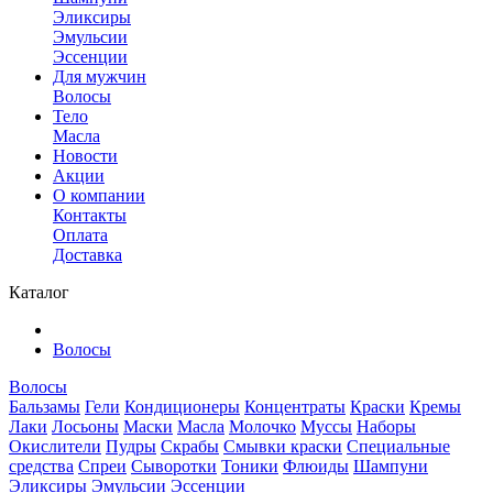
Эликсиры
Эмульсии
Эссенции
Для мужчин
Волосы
Тело
Масла
Новости
Акции
О компании
Контакты
Оплата
Доставка
Каталог
Волосы
Волосы
Бальзамы
Гели
Кондиционеры
Концентраты
Краски
Кремы
Лаки
Лосьоны
Маски
Масла
Молочко
Муссы
Наборы
Окислители
Пудры
Скрабы
Смывки краски
Специальные
средства
Спреи
Сыворотки
Тоники
Флюиды
Шампуни
Эликсиры
Эмульсии
Эссенции