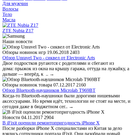
Для мужчин
Волосы
Тело
Масла
ZTE Nubia Z17
Наши новости
Обзоры новинок игр
19.06.2018
2403
Обзор Unravel Two - сиквел от Electronic Arts
Двое подростков ругаются с родителями и сбегают из
дома: прыжок из окна на крышу гаража, оттуда на лужайку, а
дальше — вперёд, к ..
→
Обзоры новинок товара
07.12.2017
2160
Обзор Bluetooth-наушников Microlab T969BT
Когда-то Bluetooth-наушники были дорогими нишевыми
аксессуарами. Но время идёт, технологии не стоят на месте, и
сегодня даже в бюджетном сег..
→
Новости
04.11.2017
2904
В iFixit оценили ремонтопригодность iPhone X
После разборки iPhone X специалистами из Китая за дело
взялись сотрудники портала iFixit. Они разобрали новый