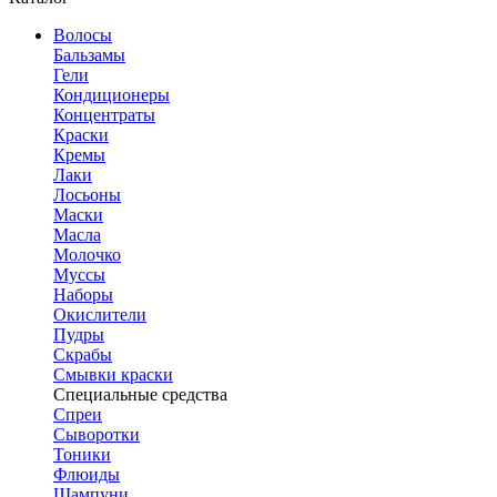
Волосы
Бальзамы
Гели
Кондиционеры
Концентраты
Краски
Кремы
Лаки
Лосьоны
Маски
Масла
Молочко
Муссы
Наборы
Окислители
Пудры
Скрабы
Смывки краски
Специальные средства
Спреи
Сыворотки
Тоники
Флюиды
Шампуни