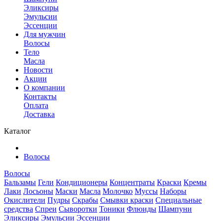
Эликсиры
Эмульсии
Эссенции
Для мужчин
Волосы
Тело
Масла
Новости
Акции
О компании
Контакты
Оплата
Доставка
Каталог
Волосы
Волосы
Бальзамы
Гели
Кондиционеры
Концентраты
Краски
Кремы
Лаки
Лосьоны
Маски
Масла
Молочко
Муссы
Наборы
Окислители
Пудры
Скрабы
Смывки краски
Специальные
средства
Спреи
Сыворотки
Тоники
Флюиды
Шампуни
Эликсиры
Эмульсии
Эссенции