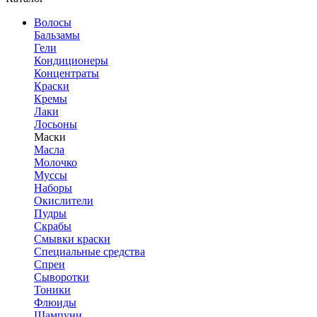
Волосы
Бальзамы
Гели
Кондиционеры
Концентраты
Краски
Кремы
Лаки
Лосьоны
Маски
Масла
Молочко
Муссы
Наборы
Окислители
Пудры
Скрабы
Смывки краски
Специальные средства
Спреи
Сыворотки
Тоники
Флюиды
Шампуни