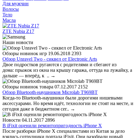
Для мужчин
Волосы
Тело
Масла
ZTE Nubia Z17
Наши новости
Обзоры новинок игр
19.06.2018
2393
Обзор Unravel Two - сиквел от Electronic Arts
Двое подростков ругаются с родителями и сбегают из
дома: прыжок из окна на крышу гаража, оттуда на лужайку, а
дальше — вперёд, к ..
→
Обзоры новинок товара
07.12.2017
2152
Обзор Bluetooth-наушников Microlab T969BT
Когда-то Bluetooth-наушники были дорогими нишевыми
аксессуарами. Но время идёт, технологии не стоят на месте, и
сегодня даже в бюджетном сег..
→
Новости
04.11.2017
2896
В iFixit оценили ремонтопригодность iPhone X
После разборки iPhone X специалистами из Китая за дело
взялись сотрудники портала iFixit. Они разобрали новый