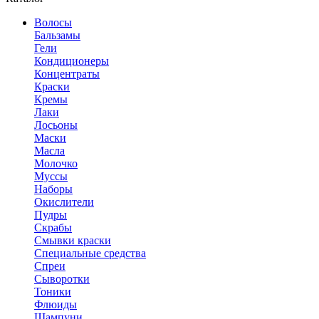
Волосы
Бальзамы
Гели
Кондиционеры
Концентраты
Краски
Кремы
Лаки
Лосьоны
Маски
Масла
Молочко
Муссы
Наборы
Окислители
Пудры
Скрабы
Смывки краски
Специальные средства
Спреи
Сыворотки
Тоники
Флюиды
Шампуни